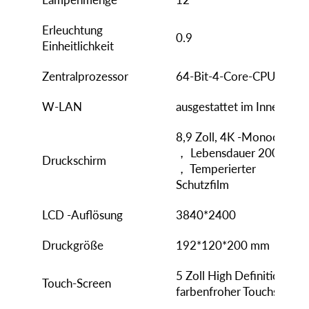
Erleuchtung
0.9
Einheitlichkeit
Zentralprozessor
64-Bit-4-Core-CPU/GPU
W-LAN
ausgestattet im Inneren
8,9 Zoll, 4K -Monochrom
， Lebensdauer 2000H
Druckschirm
， Temperierter
Schutzfilm
LCD -Auflösung
3840*2400
Druckgröße
192*120*200 mm
5 Zoll High Definition
Touch-Screen
farbenfroher Touchscreen