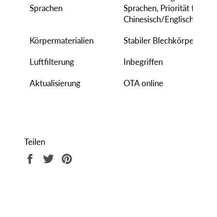
Sprachen
Sprachen, Priorität für
Chinesisch/Englisch
Körpermaterialien
Stabiler Blechkörper
Luftfilterung
Inbegriffen
Aktualisierung
OTA online
Teilen
Auf
Auf
Auf
Facebook
Twitter
Pinterest
teilen
twittern
pinnen