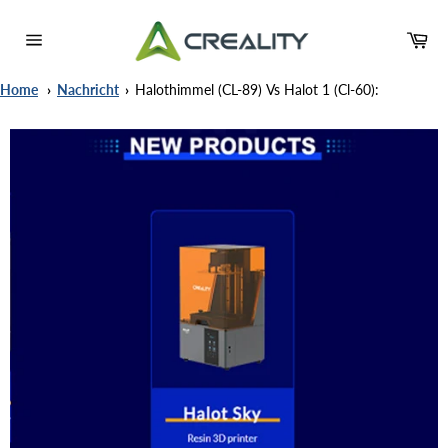
Direkt
zum
Wa
Inhalt
Seitennavigation
Home
Nachricht
Halothimmel (CL-89) Vs Halot 1 (cl-60):